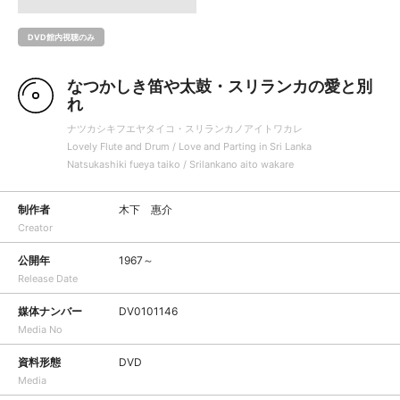
DVD館内視聴のみ
なつかしき笛や太鼓・スリランカの愛と別
れ
ナツカシキフエヤタイコ・スリランカノアイトワカレ
Lovely Flute and Drum / Love and Parting in Sri Lanka
Natsukashiki fueya taiko / Srilankano aito wakare
制作者
木下 惠介
Creator
公開年
1967～
Release Date
媒体ナンバー
DV0101146
Media No
資料形態
DVD
Media