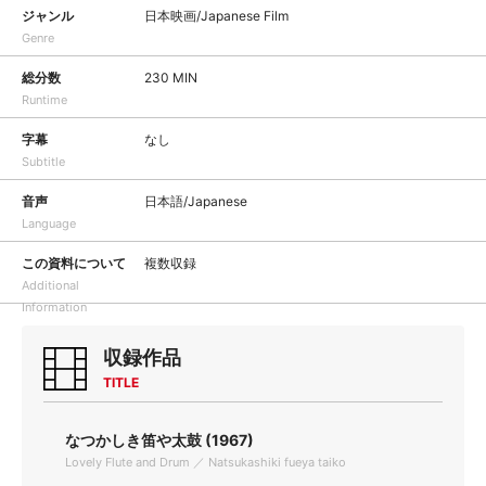
ジャンル
日本映画/Japanese Film
Genre
総分数
230 MIN
Runtime
字幕
なし
Subtitle
音声
日本語/Japanese
Language
この資料について
複数収録
Additional
Information
収録作品
TITLE
なつかしき笛や太鼓 (1967)
Lovely Flute and Drum ／ Natsukashiki fueya taiko