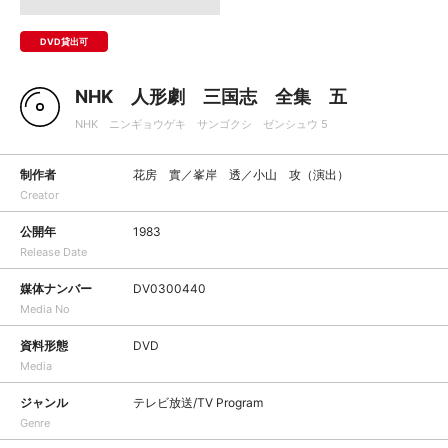
DVD貸出可
NHK 人形劇 三国志 全集 五
NHK ニンギョウゲキ サンゴクシ ゼンシュウ 5
制作者
花房 實／峯岸 透／小山 攻（演出）
Creator
公開年
1983
Release Date
媒体ナンバー
DV0300440
Media No
資料形態
DVD
Media
ジャンル
テレビ放送/TV Program
Genre