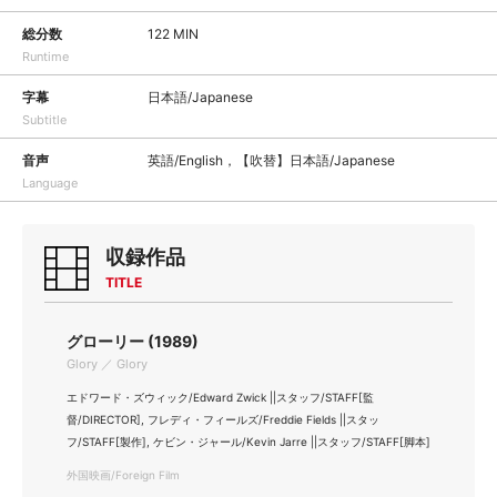
総分数
122 MIN
Runtime
字幕
日本語/Japanese
Subtitle
音声
英語/English，【吹替】日本語/Japanese
Language
収録作品
TITLE
グローリー (1989)
Glory ／ Glory
エドワード・ズウィック/Edward Zwick ||スタッフ/STAFF[監
督/DIRECTOR], フレディ・フィールズ/Freddie Fields ||スタッ
フ/STAFF[製作], ケビン・ジャール/Kevin Jarre ||スタッフ/STAFF[脚本]
外国映画/Foreign Film