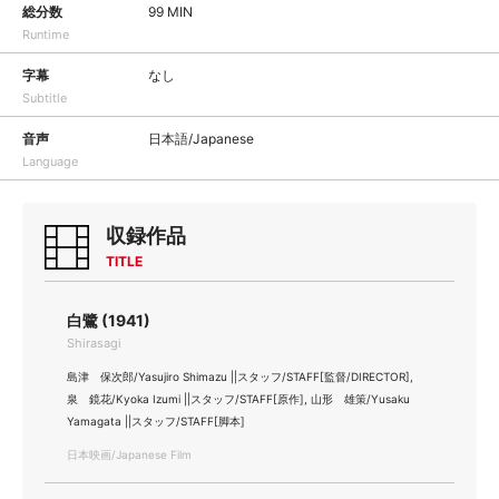
総分数
99 MIN
Runtime
字幕
なし
Subtitle
音声
日本語/Japanese
Language
収録作品
TITLE
白鷺 (1941)
Shirasagi
島津 保次郎/Yasujiro Shimazu ||スタッフ/STAFF[監督/DIRECTOR],
泉 鏡花/Kyoka Izumi ||スタッフ/STAFF[原作], 山形 雄策/Yusaku
Yamagata ||スタッフ/STAFF[脚本]
日本映画/Japanese Film