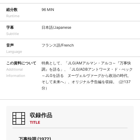
総分数
96 MIN
Runtime
字幕
日本語/Japanese
Subtitle
音声
フランス語/French
Language
この資料について
特典として、「JLG/AMアルマン・アルコ～『万事快
調』を語る」、「JLG/ADBアントワーヌ・ド・べック
Additional
～JLGを語る ヌーヴェルヴァーグから政治の時代、
Information
そして未来へ」、オリジナル予告編を収録。（計137
分）
収録作品
TITLE
万事快調 (1972)