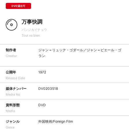
DVD貸出可
万事快調
バンジカイチョウ
Tout va bien
制作者
ジャン＝リュック・ゴダール／ジャン＝ピエール・ゴ
ラン
Creator
公開年
1972
Release Date
媒体ナンバー
DV0203518
Media No
資料形態
DVD
Media
ジャンル
外国映画/Foreign Film
Genre