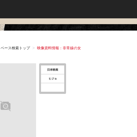
タベース検索トップ
映像資料情報：非常線の女
日本映画
ヒジョ