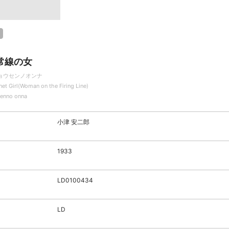
常線の女
ョウセンノオンナ
et Girl(Woman on the Firing Line)
senno onna
小津 安二郎
1933
LD0100434
LD