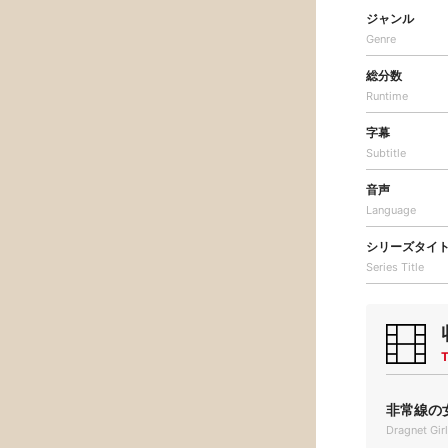
ジャンル
Genre
総分数
Runtime
字幕
Subtitle
音声
Language
シリーズタイ
Series Title
T
非常線の女 
Dragnet Gir