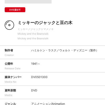
DVD貸出可
ミッキーのジャックと豆の木
ミッキーノジャックトマメノキ
Mickey and the Beanstalk
Mickey and the Beanstalk
制作者
ハミルトン・ラスク／ウォルト・ディズニー（製作）
Creator
公開年
1941～
Release Date
媒体ナンバー
DV0501300
Media No
資料形態
DVD
Media
ジャンル
アニメーション/Animation