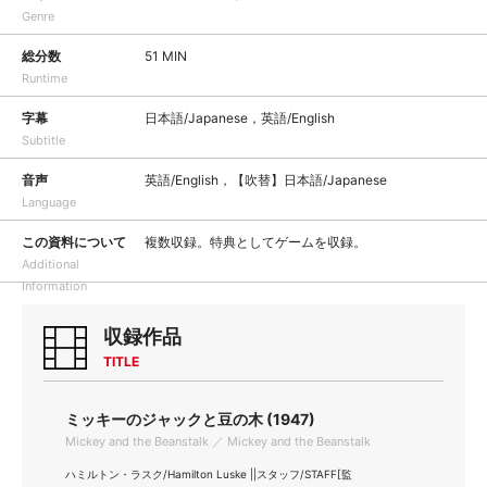
Genre
総分数
51 MIN
Runtime
字幕
日本語/Japanese，英語/English
Subtitle
音声
英語/English，【吹替】日本語/Japanese
Language
この資料について
複数収録。特典としてゲームを収録。
Additional
Information
収録作品
TITLE
ミッキーのジャックと豆の木 (1947)
Mickey and the Beanstalk ／ Mickey and the Beanstalk
ハミルトン・ラスク/Hamilton Luske ||スタッフ/STAFF[監