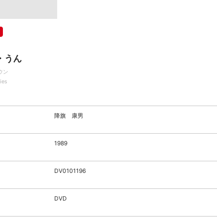
・うん
ウン
ies
降旗 康男
1989
DV0101196
DVD