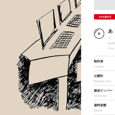
DVD貸出可
あ
ア・
Budd
A un
制作者
Creator
公開年
Release Date
媒体ナンバー
Media No
資料形態
Media