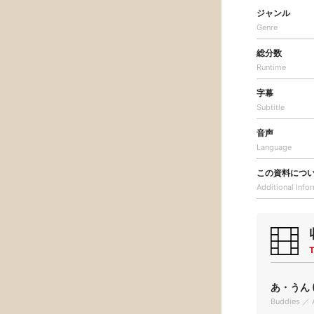
ジャンル
Genre
総分数
Runtime
字幕
Subtitle
音声
Language
この資料につ
Additional
Info
T
あ・うん (
Buddies ／ 