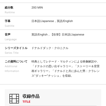
総分数
293 MIN
Runtime
字幕
日本語/Japanese，英語/English
Subtitle
音声
英語/English，【吹替】日本語/Japanese
Language
シリーズタイトル
ドナルドダック・クロニクル
Series Title
この資料について
特典としてレナード・マルティンによる映像解説や、
「ドナルドの思い出ギャラリー」「ストーリー＆背景
Additional
画ギャラリー」「ドナルドと共に歩んだ男：クラレン
Information
ス“ダッキー”ナッシュ」を収録。
収録作品
TITLE