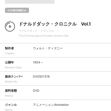
DVD館内視聴のみ
ドナルドダック・クロニクル Vol.1
ドナルドダック・クロニクル 1
The Chronological Donald Volume One
制作者
ウォルト・ディズニー
Creator
公開年
1934～
Release Date
媒体ナンバー
DV0501318
Media No
資料形態
DVD
Media
ジャンル
アニメーション/Animation
Genre