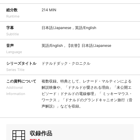
総分数
214 MIN
Runtime
字幕
日本語/Japanese，英語/English
Subtitle
音声
英語/English，【吹替】日本語/Japanese
Language
シリーズタイトル
ドナルドダック・クロニクル
Series Title
この資料について
複数収録。特典として、レナード・マルティンによる
解説映像や、「ドナルドが愛される理由」「未公開エ
Additional
ピソード：ドナルドの電線修理」「 ミッキーマウス・
Information
ワークス 」「ドナルドのグランドキャニオン旅行（音
声解説）」などを収録。
収録作品