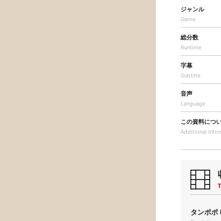
ジャンル
Genre
総分数
Runtime
字幕
Subtitle
音声
Language
この資料につ
Additional
Info
T
タンポポ (