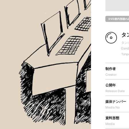
DVD館内視聴の
タ
タン
Dand
Tanp
制作者
Creator
公開年
Release Date
媒体ナンバー
Media No
資料形態
Media