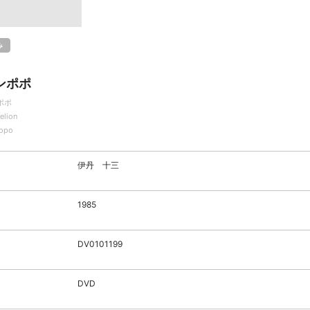
み
ンポポ
ポポ
elion
opo
伊丹 十三
1985
DV0101199
DVD