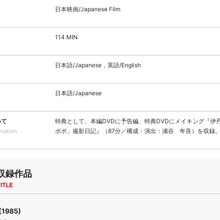
日本映画/Japanese Film
114 MIN
日本語/Japanese，英語/English
日本語/Japanese
いて
特典として、本編DVDに予告編、特典DVDにメイキング『伊
ポポ」撮影日記』（87分／構成・演出：浦谷 年良）を収録
rmation
収録作品
ITLE
1985)