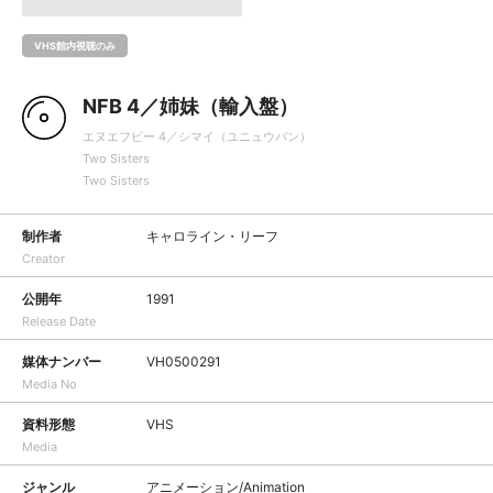
VHS館内視聴のみ
NFB 4／姉妹（輸入盤）
エヌエフビー 4／シマイ（ユニュウバン）
Two Sisters
Two Sisters
制作者
キャロライン・リーフ
Creator
公開年
1991
Release Date
媒体ナンバー
VH0500291
Media No
資料形態
VHS
Media
ジャンル
アニメーション/Animation