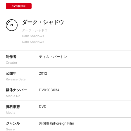
DVD貸出可
ダーク・シャドウ
ダーク・シャドウ
Dark Shadows
Dark Shadows
制作者
ティム・バートン
Creator
公開年
2012
Release Date
媒体ナンバー
DV0203634
Media No
資料形態
DVD
Media
ジャンル
外国映画/Foreign Film
Genre