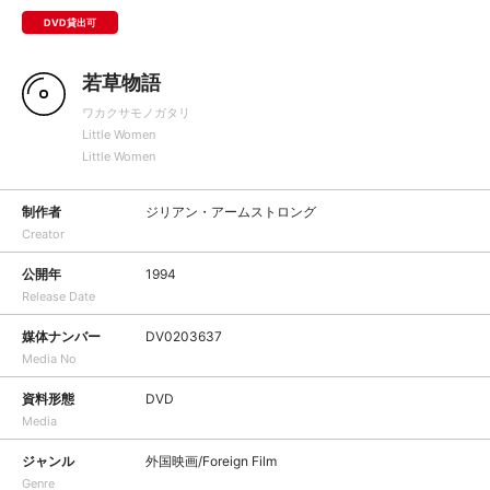
DVD貸出可
若草物語
ワカクサモノガタリ
Little Women
Little Women
制作者
ジリアン・アームストロング
Creator
公開年
1994
Release Date
媒体ナンバー
DV0203637
Media No
資料形態
DVD
Media
ジャンル
外国映画/Foreign Film
Genre