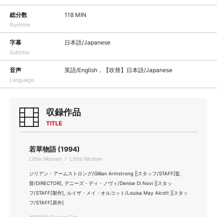
総分数
118 MIN
Runtime
字幕
日本語/Japanese
Subtitle
音声
英語/English，【吹替】日本語/Japanese
Language
収録作品
TITLE
若草物語 (1994)
Little Women ／ Little Women
ジリアン・アームストロング/Gillian Armstrong ||スタッフ/STAFF[監
督/DIRECTOR], デニーズ・ディ・ノヴィ/Denise Di Novi ||スタッ
フ/STAFF[製作], ルイザ・メイ・オルコット/Louisa May Alcott ||スタッ
フ/STAFF[原作]