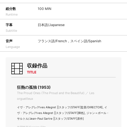
総分数
100 MIN
Runtime
字幕
日本語/Japanese
Subtitle
音声
フランス語/French，スペイン語/Spanish
Language
収録作品
TITLE
狂熱の孤独 (1953)
The Proud Ones (The Proud and the Beautiful) ／ Les
orgueilleux
イヴ・アレグレ/Yves Allegret ||スタッフ/STAFF[監督/DIRECTOR], イ
ヴ・アレグレ/Yves Allegret ||スタッフ/STAFF[脚色], ジャン＝ポール・
サルトル/Jean-Paul Sartre ||スタッフ/STAFF[原作]