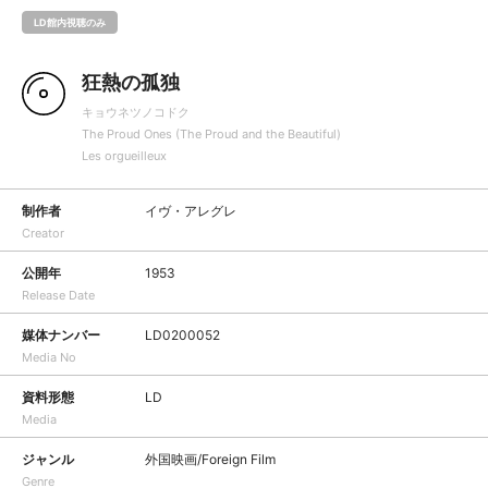
LD館内視聴のみ
狂熱の孤独
キョウネツノコドク
The Proud Ones (The Proud and the Beautiful)
Les orgueilleux
制作者
イヴ・アレグレ
Creator
公開年
1953
Release Date
媒体ナンバー
LD0200052
Media No
資料形態
LD
Media
ジャンル
外国映画/Foreign Film
Genre