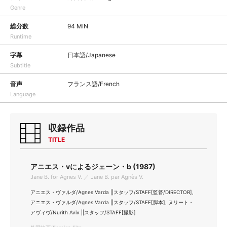
Genre
総分数
94 MIN
Runtime
字幕
日本語/Japanese
Subtitle
音声
フランス語/French
Language
収録作品
TITLE
アニエス・vによるジェーン・b (1987)
Jane B. for Agnes V. ／ Jane B. par Agnès V.
アニエス・ヴァルダ/Agnes Varda ||スタッフ/STAFF[監督/DIRECTOR],
アニエス・ヴァルダ/Agnes Varda ||スタッフ/STAFF[脚本], ヌリート・
アヴィヴ/Nurith Aviv ||スタッフ/STAFF[撮影]