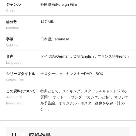
ジャンル
外国映画/Foreign Film
Genre
総分数
147 MIN
Runtime
字幕
日本語/Japanese
Subtitle
音声
ドイツ語/German，英語/English，フランス語/French
Language
シリーズタイトル
ナスターシャ・キンスキーDVD BOX
Series Title
この資料について
特典として、メイキング、スタッフ＆キャスト“23の
質問”、オットー・ザンダー“カシエルと私”、オリジナ
Additional
ル予告編、オリジナル・ポスター画像を収録（計65
Information
分）。
収録作品