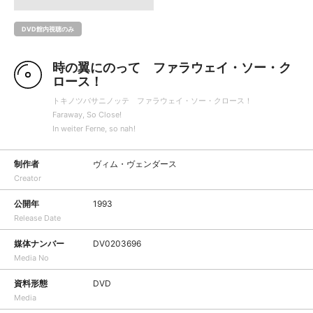
DVD館内視聴のみ
時の翼にのって ファラウェイ・ソー・ク
ロース！
トキノツバサニノッテ ファラウェイ・ソー・クロース！
Faraway, So Close!
In weiter Ferne, so nah!
制作者
ヴィム・ヴェンダース
Creator
公開年
1993
Release Date
媒体ナンバー
DV0203696
Media No
資料形態
DVD
Media