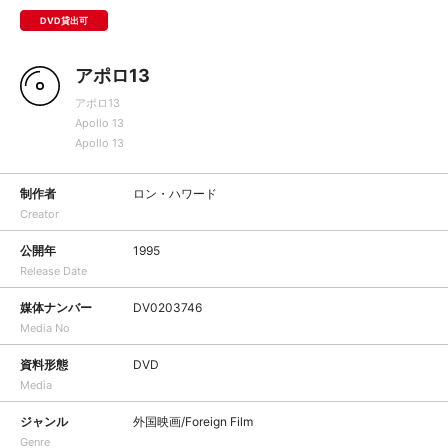
DVD貸出可
アポロ13
アポロ13
Apollo 13
Apollo 13
制作者
ロン・ハワード
Creator
公開年
1995
Release Date
媒体ナンバー
DV0203746
Media No
資料形態
DVD
Media
ジャンル
外国映画/Foreign Film
Genre