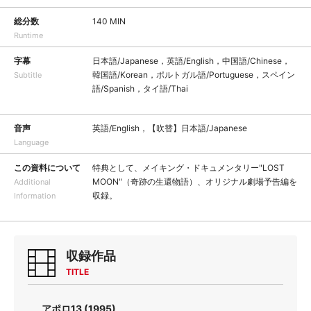
総分数
140 MIN
Runtime
字幕
日本語/Japanese，英語/English，中国語/Chinese，
韓国語/Korean，ポルトガル語/Portuguese，スペイン
Subtitle
語/Spanish，タイ語/Thai
音声
英語/English，【吹替】日本語/Japanese
Language
この資料について
特典として、メイキング・ドキュメンタリー"LOST
MOON"（奇跡の生還物語）、オリジナル劇場予告編を
Additional
収録。
Information
収録作品
TITLE
アポロ13 (1995)