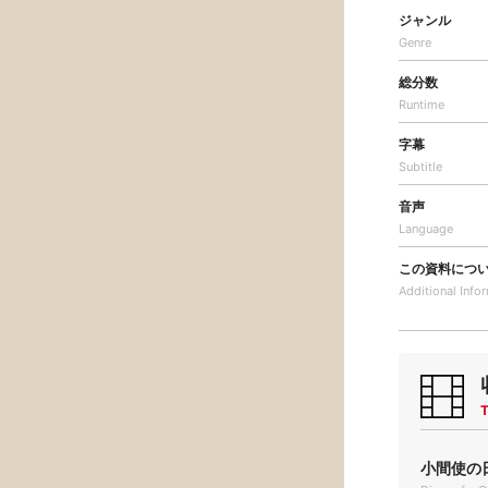
ジャンル
Genre
総分数
Runtime
字幕
Subtitle
音声
Language
この資料につ
Additional
Info
T
小間使の日記