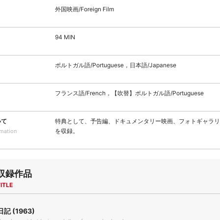
外国映画/Foreign Film
94 MIN
ポルトガル語/Portuguese，日本語/Japanese
フランス語/French，【吹替】ポルトガル語/Portuguese
いて
特典として、予告編、ドキュメンタリー映画、フォトギャラリ
を収録。
rmation
収録作品
ITLE
 (1963)