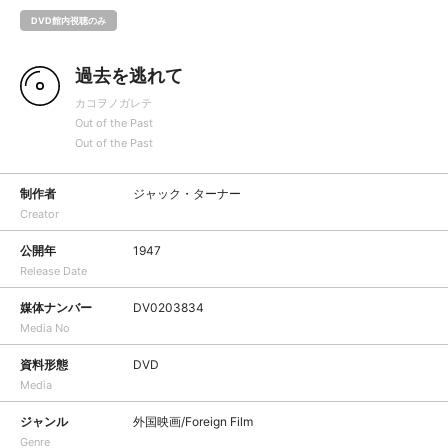
DVD館内視聴のみ
過去を逃れて
カコヲノガレテ
Out of the Past
Out of the Past
制作者
ジャック・ターナー
Creator
公開年
1947
Release Date
媒体ナンバー
DV0203834
Media No
資料形態
DVD
Media
ジャンル
外国映画/Foreign Film
Genre