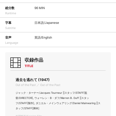
総分数
96 MIN
Runtime
字幕
日本語/Japanese
Subtitle
音声
英語/English
Language
収録作品
TITLE
過去を逃れて (1947)
Out of the Past ／ Out of the Past
ジャック・ターナー/Jacques Tourneur ||スタッフ/STAFF[監
督/DIRECTOR], ウォーレン・B・ダフ/Warren B. Duff ||スタッ
フ/STAFF[製作], ダニエル・メインウェアリング/Daniel Mainwaring ||ス
タッフ/STAFF[脚本]