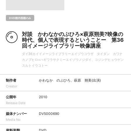
DVD館内視聴のみ
対談 かわなかのぶひろ×萩原朔美?映像の
時代、個人で表現するということー 第36
回イメージライブラリー映像講座
ダイ36カイイメージライブラリーエイゾウコウザ タイダン カワナ
カノブヒロ×ハギワラサクミーエイゾウノジダイ、コジンデヒョウゲン
スルトイウコトー
制作者
かわなか のぶひろ、萩原 朔美(出演)
Creator
公開年
2010
Release Date
媒体ナンバー
DV5000690
Media No
資料形態
DVD