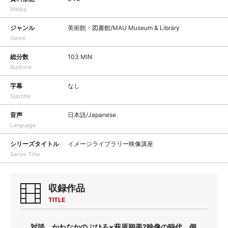
Media
ジャンル
美術館・図書館/MAU Museum & Library
Genre
総分数
103 MIN
Runtime
字幕
なし
Subtitle
音声
日本語/Japanese
Language
シリーズタイトル
イメージライブラリー映像講座
Series Title
収録作品
TITLE
対談 かわなかのぶひろ×萩原朔美?映像の時代、個