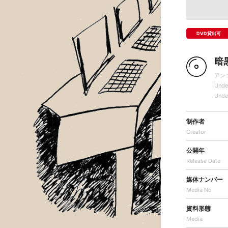
DVD貸出可
暗
アン
Unde
Unde
制作者
Creator
公開年
Release Date
媒体ナンバー
Media No
資料形態
Media