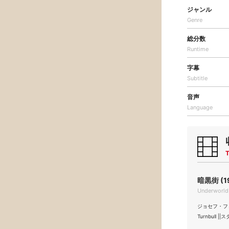
ジャンル
Genre
総分数
Runtime
字幕
Subtitle
音声
Language
T
暗黒街 (1
Underworld
ジョセフ・フォン
Turnbull 