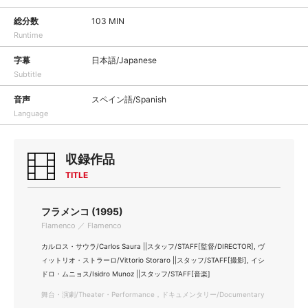
総分数
103 MIN
Runtime
字幕
日本語/Japanese
Subtitle
音声
スペイン語/Spanish
Language
収録作品
TITLE
フラメンコ (1995)
Flamenco ／ Flamenco
カルロス・サウラ/Carlos Saura ||スタッフ/STAFF[監督/DIRECTOR], ヴ
ィットリオ・ストラーロ/Vittorio Storaro ||スタッフ/STAFF[撮影], イシ
ドロ・ムニョス/Isidro Munoz ||スタッフ/STAFF[音楽]
舞台・演劇/Theater・Performance，ドキュメンタリー/Documentary