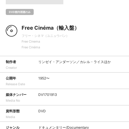
DVD館内視聴のみ
Free Cinéma（輸入盤）
フリー・シネマ（ユニュウバン）
Free Cinema
Free Cinéma
制作者
リンゼイ・アンダーソン／カレル・ライスほか
Creator
公開年
1952〜
Release Date
媒体ナンバー
DV1701913
Media No
資料形態
DVD
Media
ジャンル
ドキュメンタリー/Documentary