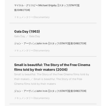
マイケル・グリスビー/Michael Grigsby ||スタッフ/STAFF[監
督/DIRECTOR]
ドキュメンタリー/Documentary
Gala Day (1963)
Gala Day ／ Gala Day
ジョン・アーヴィン/John Irvin ||スタッフ/STAFF[監督/DIRECTOR]
ドキュメンタリー/Documentary
Small is beautiful: The Story of the Free Cinema
films told by their makers (2006)
Small is beautiful: The Story of the Free Cinema films told by
their makers ／ Small is beautiful: The Story of the Free
Cinema films told by their makers
ジョン・アーヴィン/John Irvin ||スタッフ/STAFF[監督/DIRECTOR]
ドキュメンタリー/Documentary