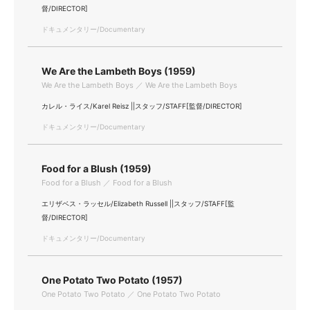
督/DIRECTOR]
ドキュメンタリー/Documentary
We Are the Lambeth Boys (1959)
We Are the Lambeth Boys ／ We Are the Lambeth Boys
カレル・ライス/Karel Reisz ||スタッフ/STAFF[監督/DIRECTOR]
ドキュメンタリー/Documentary
Food for a Blush (1959)
Food for a Blush ／ Food for a Blush
エリザベス・ラッセル/Elizabeth Russell ||スタッフ/STAFF[監
督/DIRECTOR]
ドキュメンタリー/Documentary
One Potato Two Potato (1957)
One Potato Two Potato ／ One Potato Two Potato