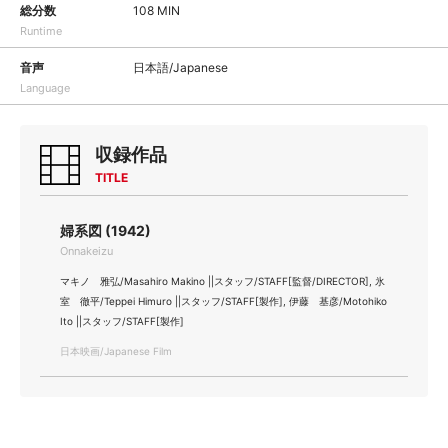
総分数
108 MIN
Runtime
音声
日本語/Japanese
Language
収録作品
TITLE
婦系図 (1942)
Onnakeizu
マキノ 雅弘/Masahiro Makino ||スタッフ/STAFF[監督/DIRECTOR], 氷
室 徹平/Teppei Himuro ||スタッフ/STAFF[製作], 伊藤 基彦/Motohiko
Ito ||スタッフ/STAFF[製作]
日本映画/Japanese Film