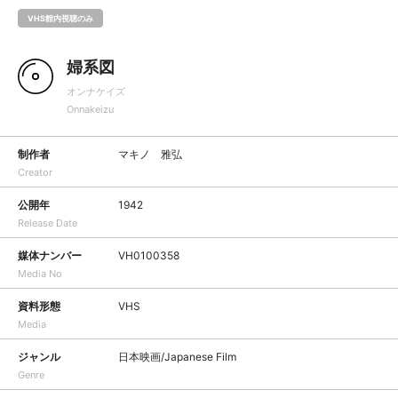
VHS館内視聴のみ
婦系図
オンナケイズ
Onnakeizu
制作者
マキノ 雅弘
Creator
公開年
1942
Release Date
媒体ナンバー
VH0100358
Media No
資料形態
VHS
Media
ジャンル
日本映画/Japanese Film
Genre