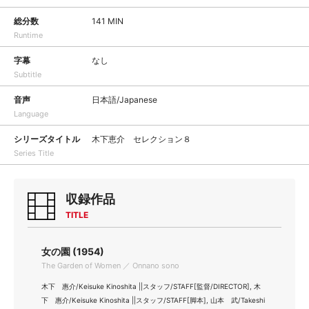
総分数
141 MIN
Runtime
字幕
なし
Subtitle
音声
日本語/Japanese
Language
シリーズタイトル
木下恵介 セレクション８
Series Title
収録作品
TITLE
女の園 (1954)
The Garden of Women ／ Onnano sono
木下 惠介/Keisuke Kinoshita ||スタッフ/STAFF[監督/DIRECTOR], 木
下 惠介/Keisuke Kinoshita ||スタッフ/STAFF[脚本], 山本 武/Takeshi