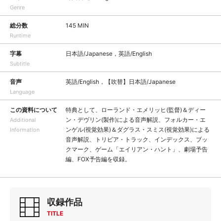
Genre
総分数
145 MIN
Runtime
字幕
日本語/Japanese，英語/English
Subtitle
音声
英語/English，【吹替】日本語/Japanese
Language
この資料について
特典として、ローランド・エメリッヒ(監督)＆ディー
ン・デヴリン(製作)による音声解説、フォルカー・エ
Additional
ンゲル(視覚効果)＆ダグラス・スミス(視覚効果)による
Information
音声解説、トリビア・トラック、インデックス、ブッ
クマーク、ゲーム「エイリアン・ハント」、劇場予告
編、FOX予告編を収録。
収録作品
TITLE