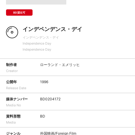
BD貸出可
インデペンデンス・デイ
インデペンデンス・デイ
Independence Day
Independence Day
制作者
ローランド・エメリッヒ
Creator
公開年
1996
Release Date
媒体ナンバー
BD0204172
Media No
資料形態
BD
Media
ジャンル
外国映画/Foreign Film