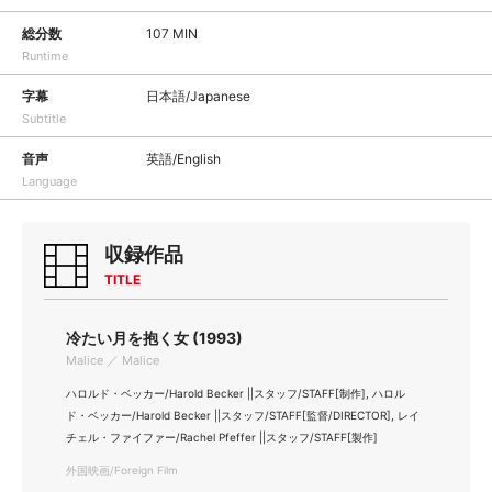
総分数
107 MIN
Runtime
字幕
日本語/Japanese
Subtitle
音声
英語/English
Language
収録作品
TITLE
冷たい月を抱く女 (1993)
Malice ／ Malice
ハロルド・ベッカー/Harold Becker ||スタッフ/STAFF[制作], ハロル
ド・ベッカー/Harold Becker ||スタッフ/STAFF[監督/DIRECTOR], レイ
チェル・ファイファー/Rachel Pfeffer ||スタッフ/STAFF[製作]
外国映画/Foreign Film