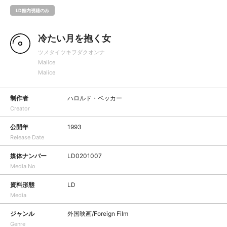
LD館内視聴のみ
冷たい月を抱く女
ツメタイツキヲダクオンナ
Malice
Malice
制作者
ハロルド・ベッカー
Creator
公開年
1993
Release Date
媒体ナンバー
LD0201007
Media No
資料形態
LD
Media
ジャンル
外国映画/Foreign Film
Genre