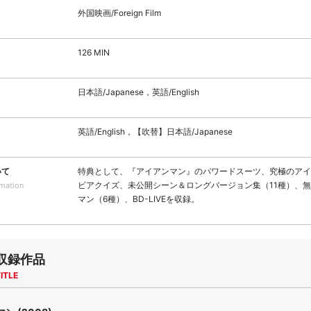
外国映画/Foreign Film
126 MIN
日本語/Japanese，英語/English
英語/English，【吹替】日本語/Japanese
いて
特典として、『アイアンマン』のパワードスーツ、究極のアイ
ビアクイズ、未公開シーン＆ロングバージョン集（11種）、
rmation
マン（6種）、BD-LIVEを収録。
収録作品
ITLE