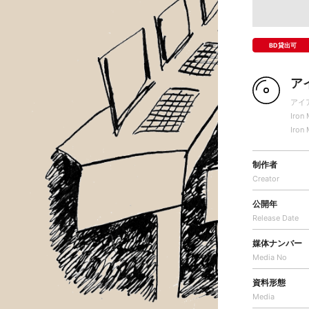
BD貸出可
ア
アイ
Iron
Iron
制作者
Creator
公開年
Release Date
媒体ナンバー
Media No
資料形態
Media