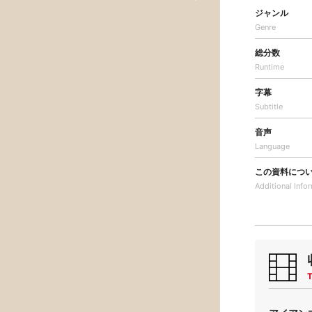
ジャンル
Genre
総分数
Runtime
字幕
Subtitle
音声
Language
この資料につ
Additional
Info
T