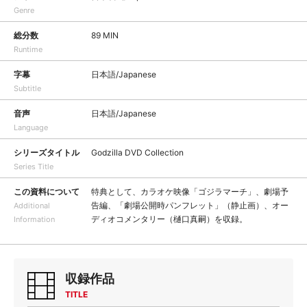
Genre
総分数
89 MIN
Runtime
字幕
日本語/Japanese
Subtitle
音声
日本語/Japanese
Language
シリーズタイトル
Godzilla DVD Collection
Series Title
この資料について
特典として、カラオケ映像「ゴジラマーチ」、劇場予
告編、「劇場公開時パンフレット」（静止画）、オー
Additional
ディオコメンタリー（樋口真嗣）を収録。
Information
収録作品
TITLE