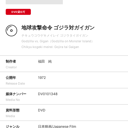
DVD貸出可
地球攻撃命令 ゴジラ対ガイガン
チキュウコウゲキメイレイ ゴジラタイガイガン
Godzilla vs. Gigan（Godzilla on Monster Island）
Chikyu kogeki meirei: Gojira tai Gaigan
制作者
福田 純
Creator
公開年
1972
Release Date
媒体ナンバー
DV0101348
Media No
資料形態
DVD
Media
ジャンル
日本映画/Japanese Film