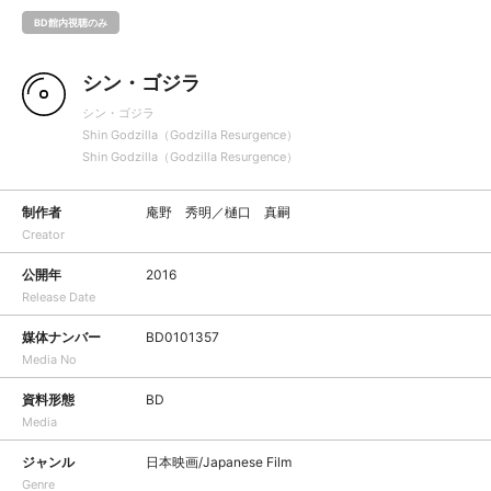
BD館内視聴のみ
シン・ゴジラ
シン・ゴジラ
Shin Godzilla（Godzilla Resurgence）
Shin Godzilla（Godzilla Resurgence）
制作者
庵野 秀明／樋口 真嗣
Creator
公開年
2016
Release Date
媒体ナンバー
BD0101357
Media No
資料形態
BD
Media
ジャンル
日本映画/Japanese Film
Genre