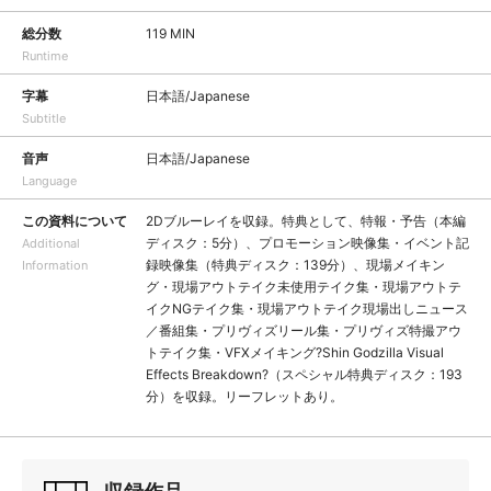
総分数
119 MIN
Runtime
字幕
日本語/Japanese
Subtitle
音声
日本語/Japanese
Language
この資料について
2Dブルーレイを収録。特典として、特報・予告（本編
ディスク：5分）、プロモーション映像集・イベント記
Additional
録映像集（特典ディスク：139分）、現場メイキン
Information
グ・現場アウトテイク未使用テイク集・現場アウトテ
イクNGテイク集・現場アウトテイク現場出しニュース
／番組集・プリヴィズリール集・プリヴィズ特撮アウ
トテイク集・VFXメイキング?Shin Godzilla Visual
Effects Breakdown?（スペシャル特典ディスク：193
分）を収録。リーフレットあり。