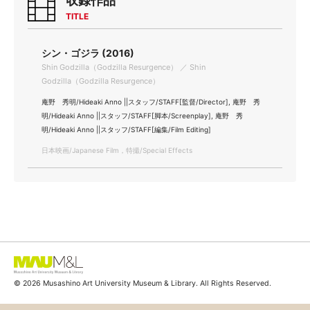
収録作品
TITLE
シン・ゴジラ (2016)
Shin Godzilla（Godzilla Resurgence） ／ Shin
Godzilla（Godzilla Resurgence）
庵野 秀明/Hideaki Anno ||スタッフ/STAFF[監督/Director], 庵野 秀
明/Hideaki Anno ||スタッフ/STAFF[脚本/Screenplay], 庵野 秀
明/Hideaki Anno ||スタッフ/STAFF[編集/Film Editing]
日本映画/Japanese Film，特撮/Special Effects
© 2026 Musashino Art University Museum & Library. All Rights Reserved.