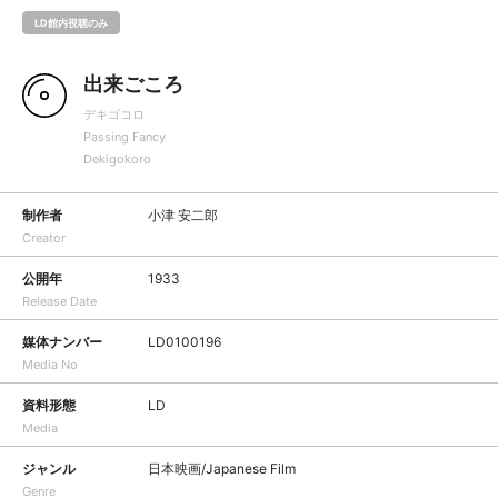
LD館内視聴のみ
出来ごころ
デキゴコロ
Passing Fancy
Dekigokoro
制作者
小津 安二郎
Creator
公開年
1933
Release Date
媒体ナンバー
LD0100196
Media No
資料形態
LD
Media
ジャンル
日本映画/Japanese Film
Genre