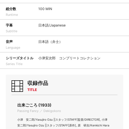
総分数
100 MIN
Runtime
字幕
日本語/Japanese
Subtitle
音声
日本語（弁士）
Language
シリーズタイトル
小津安次郎 コンプリートコレクション
Series Title
収録作品
TITLE
出来ごころ (1933)
Passing Fancy ／ Dekigokoro
小津 安二郎/Yasujiro Ozu ||スタッフ/STAFF[監督/DIRECTOR], 小津
安二郎/Yasujiro Ozu ||スタッフ/STAFF[原作], 原 研吉/Kenkichi Hara