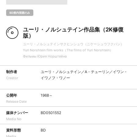
BD館内視聴のみ
ユーリ・ノルシュテイン作品集（2K修復
版）
ユーリ・ノルシュテインサクヒンシュウ（ニケーシュウフクバン）
Yuri Norshtein film works（The films of Yuri Norshtein）
Фильмы Юрия Норштейна
制作者
ユーリ・ノルシュテイン／A・テューリン／イワン・
イワノフ・ワノー
Creator
公開年
1968～
Release Date
媒体ナンバー
BD0501552
Media No
資料形態
BD
Media