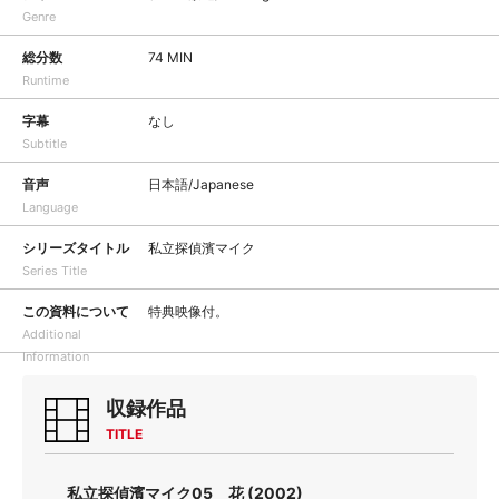
Genre
総分数
74 MIN
Runtime
字幕
なし
Subtitle
音声
日本語/Japanese
Language
シリーズタイトル
私立探偵濱マイク
Series Title
この資料について
特典映像付。
Additional
Information
収録作品
TITLE
私立探偵濱マイク05 花 (2002)