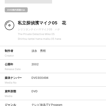
DVD館内視聴のみ
私立探偵濱マイク05 花
シリツタンテイハママイク05 ハナ
The Private Detective Mike 05
Shiritsu tantei hama maiku 05 hana
制作者
須永 秀明
Creator
公開年
2002
Release Date
媒体ナンバー
DV0300494
Media No
資料形態
DVD
Media
ジャンル
テレビ放送/TV Program