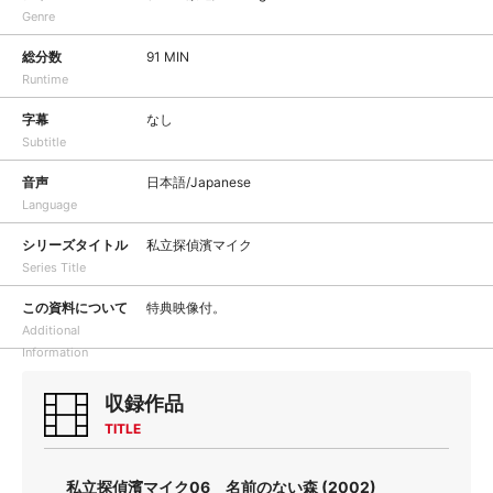
Genre
総分数
91 MIN
Runtime
字幕
なし
Subtitle
音声
日本語/Japanese
Language
シリーズタイトル
私立探偵濱マイク
Series Title
この資料について
特典映像付。
Additional
Information
収録作品
TITLE
私立探偵濱マイク06 名前のない森 (2002)