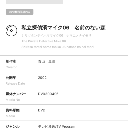
DVD館内視聴のみ
私立探偵濱マイク06 名前のない森
シリツタンテイハママイク06 ナマエノナイモリ
The Private Detective Mike 06
Shiritsu tantei hama maiku 06 namae no nai mori
制作者
青山 真治
Creator
公開年
2002
Release Date
媒体ナンバー
DV0300495
Media No
資料形態
DVD
Media
ジャンル
テレビ放送/TV Program