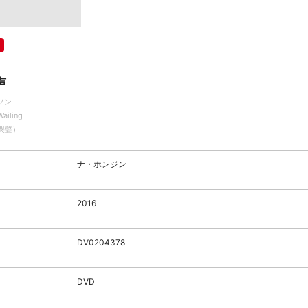
声
ソン
Wailing
（哭聲）
ナ・ホンジン
2016
DV0204378
DVD