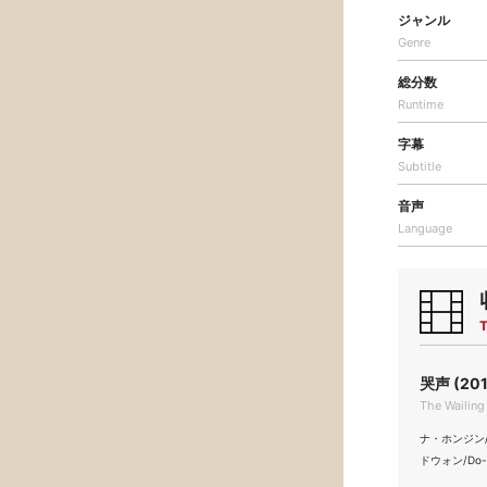
ジャンル
Genre
総分数
Runtime
字幕
Subtitle
音声
Language
T
哭声 (201
The Wail
ナ・ホンジン/Ho
ドウォン/Do-w