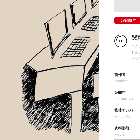
DVD貸出可
哭
コク
The 
??
制作者
Creator
公開年
Release Date
媒体ナンバー
Media No
資料形態
Media