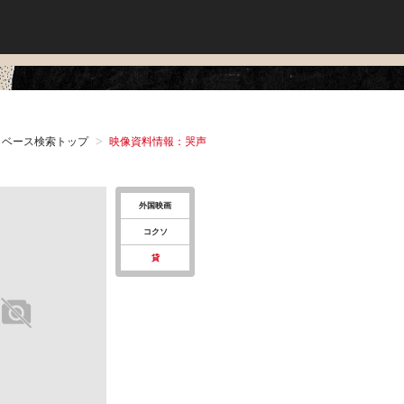
タベース検索トップ
映像資料情報：哭声
外国映画
コクソ
貸