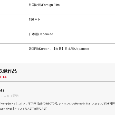
外国映画/Foreign Film
156 MIN
日本語/Japanese
韓国語/Korean，【吹替】日本語/Japanese
収録作品
ITLE
6)
ing ／ 곡성（哭聲）
ng-jin Na ||スタッフ/STAFF[監督/DIRECTOR], ナ・ホンジン/Hong-jin Na ||スタッフ/STAFF
on Kwak ||キャスト/CAST[出演/CAST]