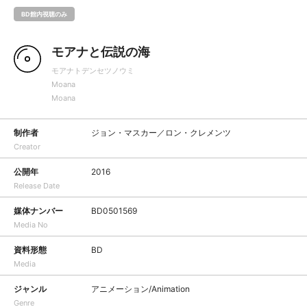
BD館内視聴のみ
モアナと伝説の海
モアナトデンセツノウミ
Moana
Moana
制作者
ジョン・マスカー／ロン・クレメンツ
Creator
公開年
2016
Release Date
媒体ナンバー
BD0501569
Media No
資料形態
BD
Media
ジャンル
アニメーション/Animation
Genre