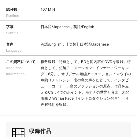
総分数
107 MIN
Runtime
字幕
日本語/Japanese，英語/English
Subtitle
音声
英語/English，【吹替】日本語/Japanese
Language
この資料について
複数収録。特典として、BDと同内容のDVDを収録。特
典として、短編アニメーション：インナー・ワーキン
Additional
グ（6分）、オリジナル短編アニメーション：マウイの
Information
魚釣りチャレンジ、南の島の声をたどって、インタビ
ュー・コーナー、島のファッションの原点、作品を支
えるCG：4つのポイント、モアナの世界と音楽、未発
表曲 ♪ Warrior Face（イントロダクション付き）、音
声解説他を収録。
収録作品