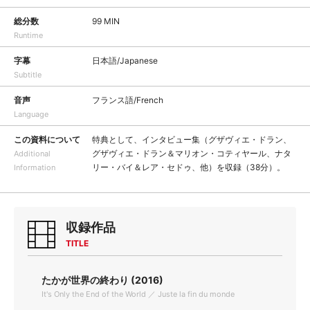
総分数
99 MIN
Runtime
字幕
日本語/Japanese
Subtitle
音声
フランス語/French
Language
この資料について
特典として、インタビュー集（グザヴィエ・ドラン、
グザヴィエ・ドラン＆マリオン・コティヤール、ナタ
Additional
リー・バイ＆レア・セドゥ、他）を収録（38分）。
Information
収録作品
TITLE
たかが世界の終わり (2016)
It's Only the End of the World ／ Juste la fin du monde