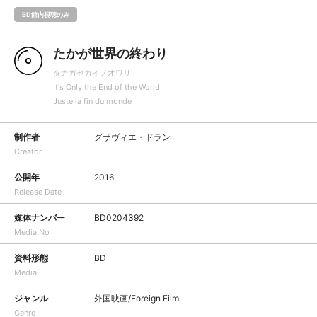
BD館内視聴のみ
たかが世界の終わり
タカガセカイノオワリ
It's Only the End of the World
Juste la fin du monde
制作者
グザヴィエ・ドラン
Creator
公開年
2016
Release Date
媒体ナンバー
BD0204392
Media No
資料形態
BD
Media
ジャンル
外国映画/Foreign Film
Genre