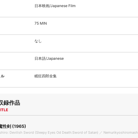
日本映画/Japanese Film
75 MIN
なし
日本語/Japanese
トル
眠狂四郎全集
収録作品
ITLE
性剣 (1965)
shiro: Devilish Sword (Sleepy Eyes Od Death:Sword of Satan) ／ Nemurikyoshiromas