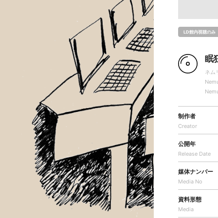
LD館内視聴のみ
眠
ネム
Nemu
Nemu
制作者
Creator
公開年
Release Date
媒体ナンバー
Media No
資料形態
Media