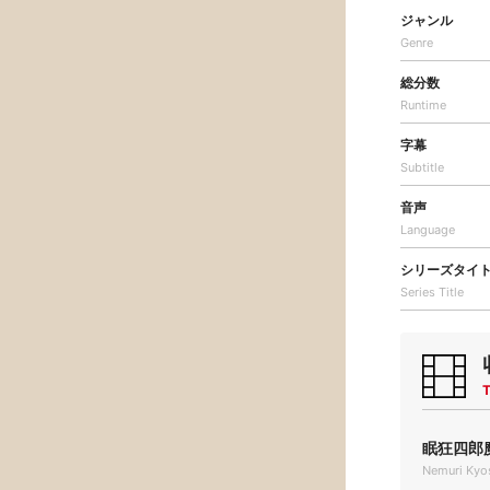
ジャンル
Genre
総分数
Runtime
字幕
Subtitle
音声
Language
シリーズタイ
Series Title
T
眠狂四郎魔
Nemuri Kyo