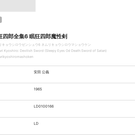
狂四郎全集6 眠狂四郎魔性剣
リキョウシロウゼンシュウ6 ネムリキョウシロウマショウケン
ri Kyoshiro: Devilish Sword (Sleepy Eyes Od Death:Sword of Satan)
rikyoshiromashoken
安田 公義
1965
LD0100166
LD