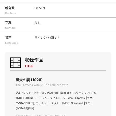
総分数
98 MIN
Runtime
字幕
なし
Subtitle
音声
サイレント/Silent
Language
収録作品
TITLE
農夫の妻 (1928)
The Farmer's Wife ／ The Farmer's Wife
アルフレッド・ヒッチコック/Alfred Hitchcock ||スタッフ/STAFF[監
督/DIRECTOR], イーディン・フィルポッツ/Eden Phillpotts ||スタッ
フ/STAFF[原作], エリオット・スタナード/Eliot Stannard ||スタッ
フ/STAFF[脚本]