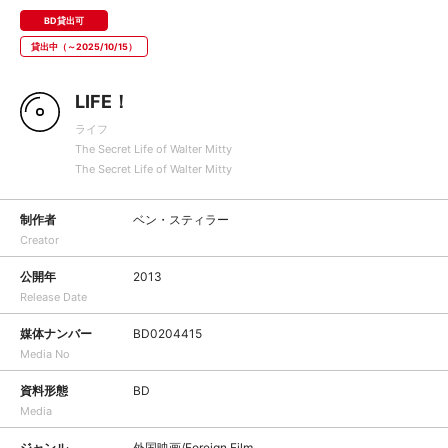
BD貸出可
貸出中（～2025/10/15）
LIFE！
ライフ
The Secret Life of Walter Mitty
The Secret Life of Walter Mitty
制作者
ベン・スティラー
Creator
公開年
2013
Release Date
媒体ナンバー
BD0204415
Media No
資料形態
BD
Media
ジャンル
外国映画/Foreign Film