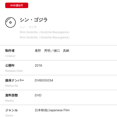
DVD貸出可
シン・ゴジラ
シン・ゴジラ
Shin Godzilla（Godzilla Resurgence）
Shin Godzilla（Godzilla Resurgence）
制作者
庵野 秀明／樋口 真嗣
Creator
公開年
2016
Release Date
媒体ナンバー
DV6000054
Media No
資料形態
DVD
Media
ジャンル
日本映画/Japanese Film
Genre