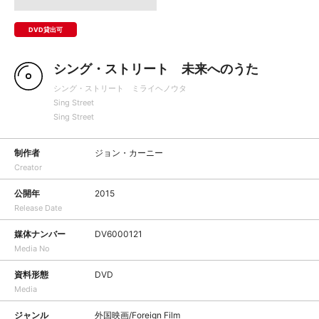
DVD貸出可
シング・ストリート 未来へのうた
シング・ストリート ミライヘノウタ
Sing Street
Sing Street
制作者
ジョン・カーニー
Creator
公開年
2015
Release Date
媒体ナンバー
DV6000121
Media No
資料形態
DVD
Media
ジャンル
外国映画/Foreign Film