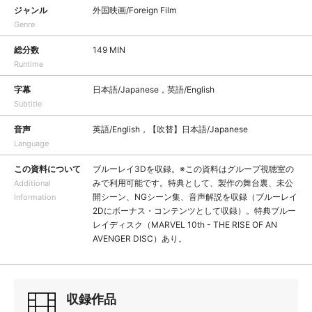
ジャンル
外国映画/Foreign Film
Genre
総分数
149 MIN
Runtime
字幕
日本語/Japanese，英語/English
Subtitle
音声
英語/English，【吹替】日本語/Japanese
Language
この資料について
ブルーレイ3Dを収録。※この資料はグループ視聴室の
みで利用可能です。特典として、製作の舞台裏、未公
Additional
開シーン、NGシーン集、音声解説を収録（ブルーレイ
Information
2Dにボーナス・コンテンツとして収録）。特典ブルー
レイディスク（MARVEL 10th - THE RISE OF AN
AVENGER DISC）あり。
収録作品