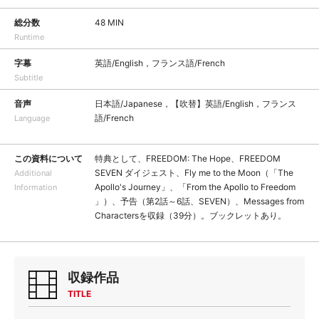
総分数
48 MIN
Runtime
字幕
英語/English，フランス語/French
Subtitle
音声
日本語/Japanese，【吹替】英語/English，フランス
語/French
Language
この資料について
特典として、FREEDOM: The Hope、FREEDOM
SEVEN ダイジェスト、Fly me to the Moon（「The
Additional
Apollo's Journey」、「From the Apollo to Freedom
Information
」）、予告（第2話～6話、SEVEN）、Messages from
Charactersを収録（39分）。ブックレットあり。
収録作品
TITLE