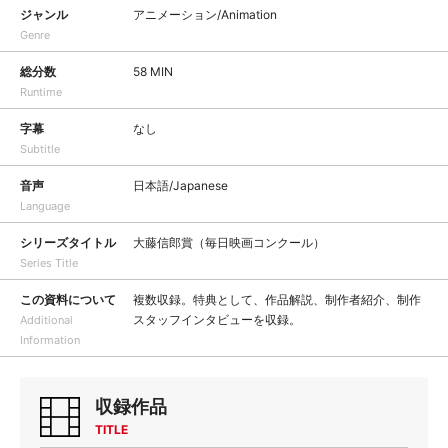
ジャンル
アニメーション/Animation
Genre
総分数
58 MIN
Runtime
字幕
なし
Subtitle
音声
日本語/Japanese
Language
シリーズタイトル
大藤信郎賞（毎日映画コンクール）
Series Title
この資料について
複数収録。特典として、作品解説、制作者紹介、制作
スタッフインタビューを収録。
Additional
Information
収録作品
TITLE