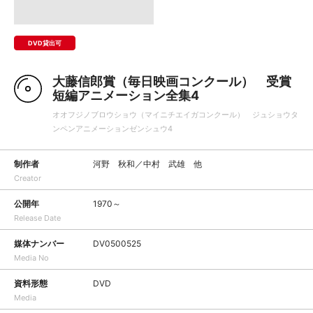
DVD貸出可
大藤信郎賞（毎日映画コンクール） 受賞
短編アニメーション全集4
オオフジノブロウショウ（マイニチエイガコンクール） ジュショウタ
ンペンアニメーションゼンシュウ4
制作者
河野 秋和／中村 武雄 他
Creator
公開年
1970～
Release Date
媒体ナンバー
DV0500525
Media No
資料形態
DVD
Media