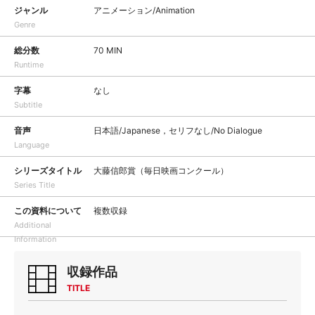
ジャンル
アニメーション/Animation
Genre
総分数
70 MIN
Runtime
字幕
なし
Subtitle
音声
日本語/Japanese，セリフなし/No Dialogue
Language
シリーズタイトル
大藤信郎賞（毎日映画コンクール）
Series Title
この資料について
複数収録
Additional
Information
収録作品
TITLE