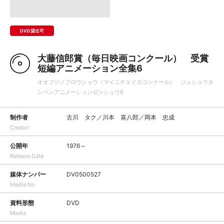
DVD貸出可
大藤信郎賞（毎日映画コンクール） 受賞
短編アニメーション全集6
オオフジノブロウショウ（マイニチエイガコンクール） ジュショウタ
ンペンアニメーションゼンシュウ6
制作者
古川 タク／川本 喜八郎／岡本 忠成
Creator
公開年
1976～
Release Date
媒体ナンバー
DV0500527
Media No
資料形態
DVD
Media