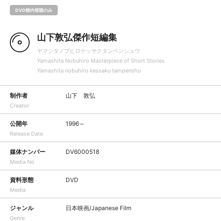
DVD館内視聴のみ
山下敦弘傑作短編集
ヤマシタノブヒロケッサクタンペンシュウ
Yamashita Nobuhiro Masterpiece of Short Stories
Yamashita nobuhiro kessaku tampenshu
制作者
山下 敦弘
Creator
公開年
1996～
Release Date
媒体ナンバー
DV6000518
Media No
資料形態
DVD
Media
ジャンル
日本映画/Japanese Film
Genre