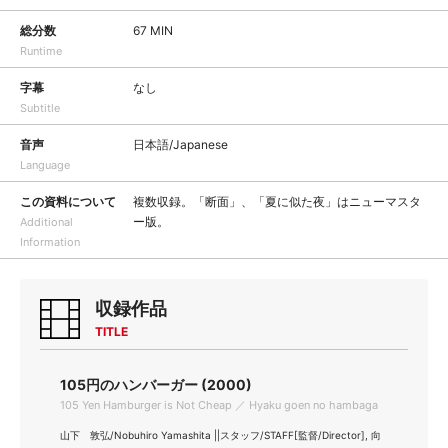
総分数
67 MIN
Runtime
字幕
なし
Subtitle
音声
日本語/Japanese
Language
この資料について
複数収録。「断面」、「夏に似た夜」はニューマスタ
ー版。
Additional
Information
収録作品
TITLE
105円のハンバーガー (2000)
105 Yen Hamburger is Not Cheap ／ Hyaku goen no hambaga
山下 敦弘/Nobuhiro Yamashita ||スタッフ/STAFF[監督/Director], 向