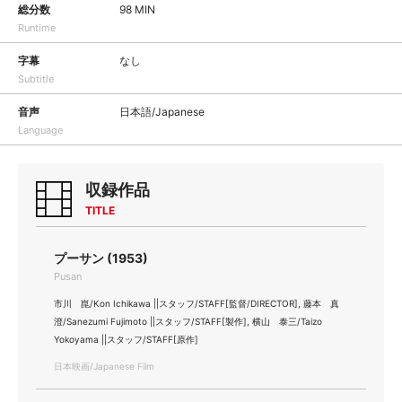
総分数
98 MIN
Runtime
字幕
なし
Subtitle
音声
日本語/Japanese
Language
収録作品
TITLE
プーサン (1953)
Pusan
市川 崑/Kon Ichikawa ||スタッフ/STAFF[監督/DIRECTOR], 藤本 真
澄/Sanezumi Fujimoto ||スタッフ/STAFF[製作], 横山 泰三/Taizo
Yokoyama ||スタッフ/STAFF[原作]
日本映画/Japanese Film