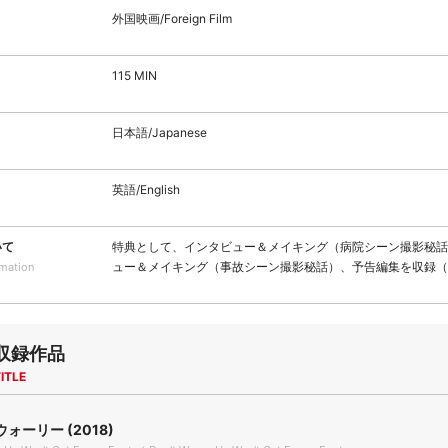
外国映画/Foreign Film
115 MIN
日本語/Japanese
英語/English
いて
特典として、インタビュー＆メイキング（病院シーン撮影秘話
ュー＆メイキング（事故シーン撮影秘話）、予告編集を収録（
rmation
収録作品
ITLE
ォーリー (2018)