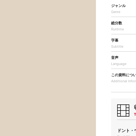
ジャンル
Genre
総分数
Runtime
字幕
Subtitle
音声
Language
この資料につ
Additional
Info
T
ドント・ウ