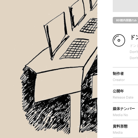
BD館内視聴のみ
ド
ドン
Don't
Don't
制作者
Creator
公開年
Release Date
媒体ナンバー
Media No
資料形態
Media